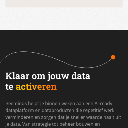
Klaar om jouw data
te
activeren
Beeminds helpt je binnen weken aan een AI-ready
dataplatform en dataproducten die repetitief werk
verminderen en zorgen dat je sneller waarde haalt uit
je data. Van strategie tot beheer bouwen en