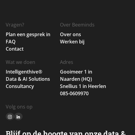
Vragen?
Over Beeminds
Plan een gesprek in
Over ons
FAQ
Werken bij
Contact
Wat we doen
Adres
Intelligenthive®
Gooimeer 1 in
Data & AI Solutions
Naarden (HQ)
Consultancy
Snellius 1 in Heerlen
085-0609970
Volg ons op
Blijf op de hoogte van onze data &