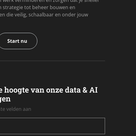
f werk verminderen en zorgen dat je sneller
an strategie tot beheer bouwen en
 die veilig, schaalbaar en onder jouw
Start nu
de hoogte van onze data & AI
gen
iste velden aan