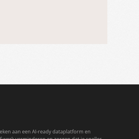
eken aan een AI-ready dataplatform en