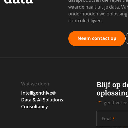
dataproducten die repetitie
waarde haalt uit je data. V
onderhouden we oplossingen
controle blijven.
Neem contact op
Blijf op 
Wat we doen
oplossin
Intelligenthive®
Data & AI Solutions
"
*
" geeft vere
Consultancy
Email
*