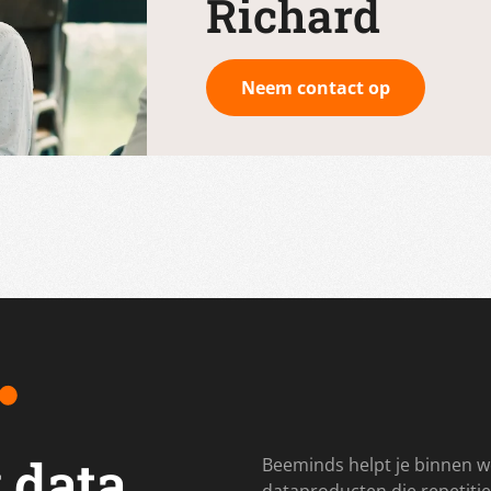
Richard
Neem contact op
 data
Beeminds helpt je binnen w