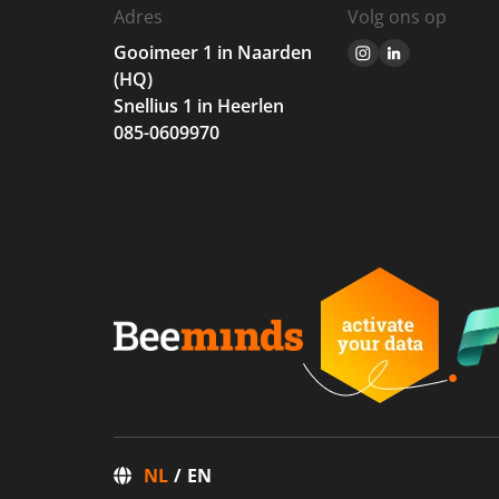
Adres
Volg ons op
Gooimeer 1 in Naarden
(HQ)
Snellius 1 in Heerlen
085-0609970
NL
EN