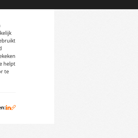
m
elijk
ebruikt
d
gekeken
e helpt
r te
en: