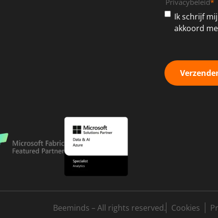
Privacybeleid
*
Ik schrijf m
akkoord met
Verzende
Beeminds – All rights reserved.
Cookies
P