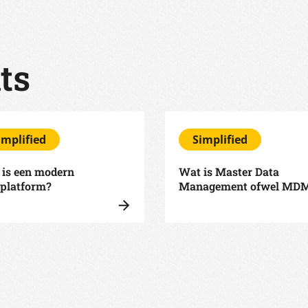
ts
implified
Simplified
 is een modern
Wat is Master Data
aplatform?
Management ofwel MD