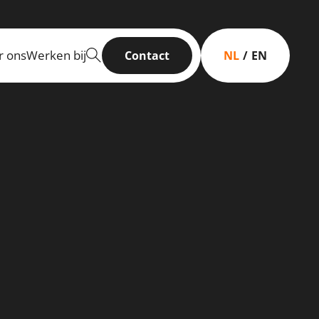
r ons
Werken bij
Contact
NL
EN