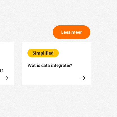
Lees meer
Simplified
Sim
Wat is data integratie?
Wat is
M?