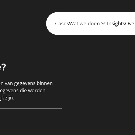
Cases
Wat we doen
Insights
Ove
e?
en van gegevens binnen
 gegevens die worden
k zijn.