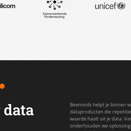
 data
Beeminds helpt je binnen w
dataproducten die repetitie
waarde haalt uit je data. V
onderhouden we oplossingen