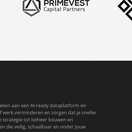
eken aan een AI-ready dataplatform en
f werk verminderen en zorgen dat je sneller
an strategie tot beheer bouwen en
 die veilig, schaalbaar en onder jouw