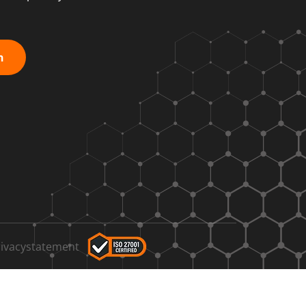
n
rivacystatement