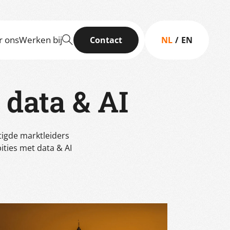
r ons
Werken bij
Contact
NL
EN
data & AI
tigde marktleiders
ities met data & AI