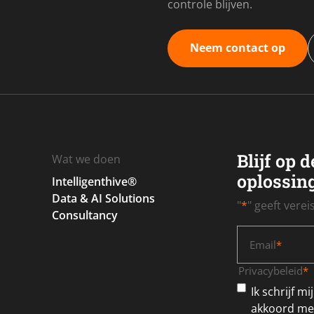
controle blijven.
Neem contact op
Blijf op 
Wat we doen
oplossin
Intelligenthive®
Data & AI Solutions
"
*
" geeft vere
Consultancy
Email
*
Privacybeleid
*
Ik schrijf m
akkoord met