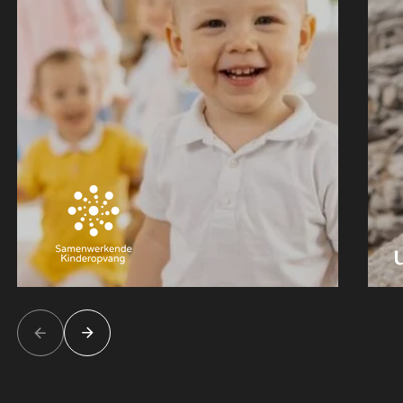
16 kinderopvang
organisaties
In vijf jaar is Samenwerkende
Kinderopvang uitgegroeid tot een
bundel van 16
kinderopvangorganisaties in heel
Nederland. Elk van deze organisaties
kende een eigen systematiek voor
rapportages. Een solide fundament
voor alle data werd een must-have.