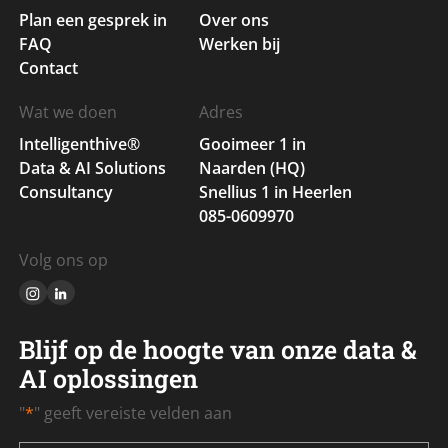
Plan een gesprek in
Over ons
FAQ
Werken bij
Contact
Wat we doen
Adres
Intelligenthive®
Gooimeer 1 in
Data & AI Solutions
Naarden (HQ)
Consultancy
Snellius 1 in Heerlen
085-0609970
Volg ons op
Blijf op de hoogte van onze data &
AI oplossingen
"
*
" geeft vereiste velden aan