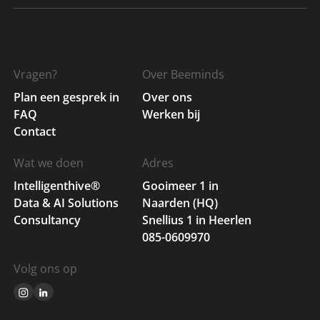
Vragen?
Over Beeminds
Plan een gesprek in
Over ons
FAQ
Werken bij
Contact
Wat we doen
Adres
Intelligenthive®
Gooimeer 1 in
Data & AI Solutions
Naarden (HQ)
Consultancy
Snellius 1 in Heerlen
085-0609970
Volg ons op