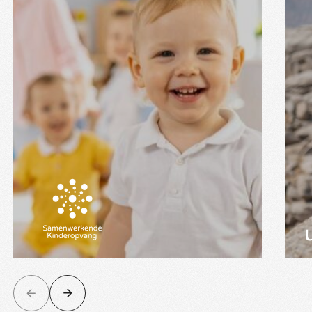
één betrouwbaar
dataplatform voor
16 kinderopvang
organisaties
In vijf jaar is Samenwerkende
Kinderopvang uitgegroeid tot een
bundel van 16
kinderopvangorganisaties in heel
Nederland. Elk van deze organisaties
kende een eigen systematiek voor
rapportages. Een solide fundament
voor alle data werd een must-have.