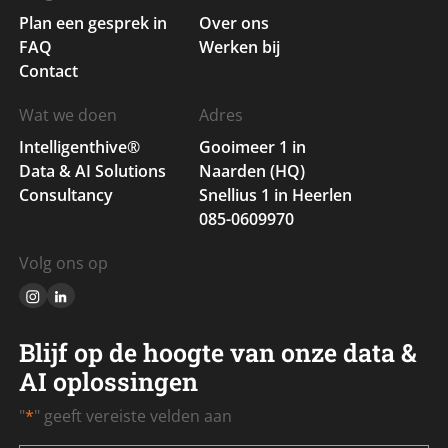
Plan een gesprek in
Over ons
FAQ
Werken bij
Contact
Wat we doen
Adres
Intelligenthive®
Gooimeer 1 in
Data & AI Solutions
Naarden (HQ)
Consultancy
Snellius 1 in Heerlen
085-0609970
Volg ons op
Blijf op de hoogte van onze data &
AI oplossingen
"
*
" geeft vereiste velden aan