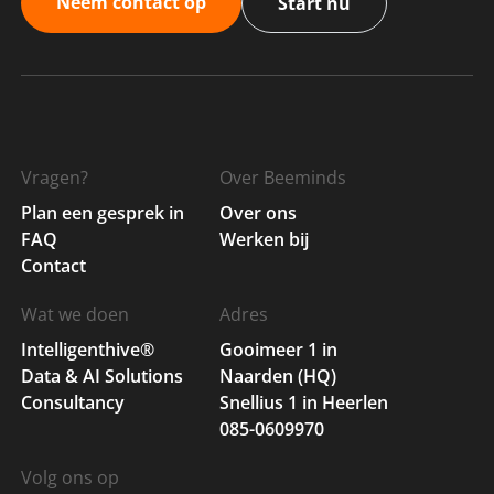
Neem contact op
Start nu
Vragen?
Over Beeminds
Plan een gesprek in
Over ons
FAQ
Werken bij
Contact
Wat we doen
Adres
Intelligenthive®
Gooimeer 1 in
Data & AI Solutions
Naarden (HQ)
Consultancy
Snellius 1 in Heerlen
085-0609970
Volg ons op