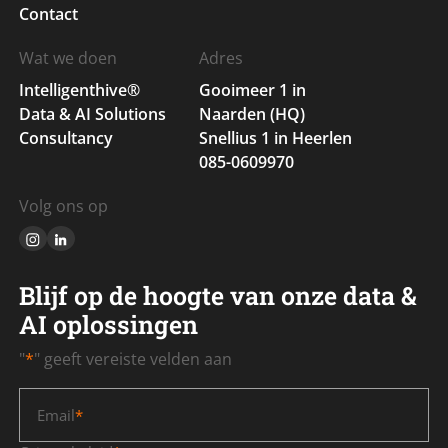
Contact
Wat we doen
Adres
Intelligenthive®
Gooimeer 1 in
Data & AI Solutions
Naarden (HQ)
Consultancy
Snellius 1 in Heerlen
085-0609970
Volg ons op
Blijf op de hoogte van onze data &
AI oplossingen
"
*
" geeft vereiste velden aan
Email
*