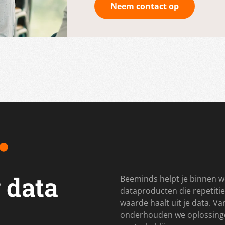
Neem contact op
 data
Beeminds helpt je binnen w
dataproducten die repetitie
waarde haalt uit je data. V
onderhouden we oplossingen