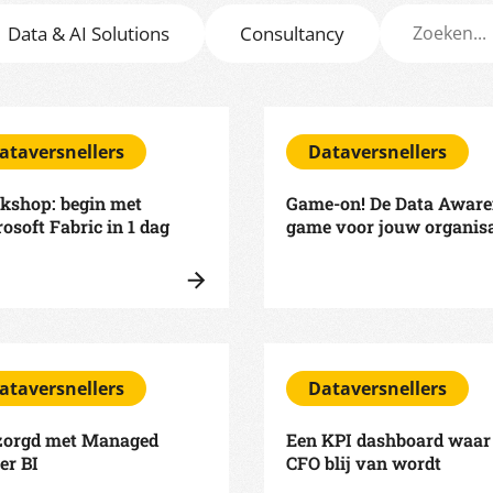
Data & AI Solutions
Consultancy
ataversnellers
Dataversnellers
kshop: begin met
Game-on! De Data Aware
osoft Fabric in 1 dag
game voor jouw organisa
ataversnellers
Dataversnellers
zorgd met Managed
Een KPI dashboard waar
er BI
CFO blij van wordt