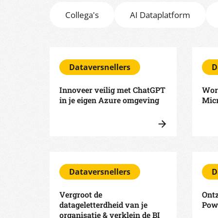
Collega's
AI Dataplatform
Dataversnellers
D
Innoveer veilig met ChatGPT
Wor
in je eigen Azure omgeving
Micr
Dataversnellers
D
Vergroot de
Ont
datageletterdheid van je
Pow
organisatie & verklein de BI