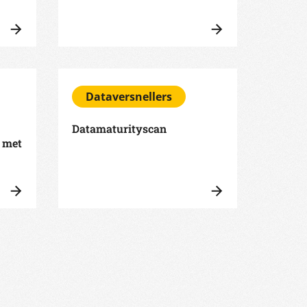
Dataversnellers
Datamaturityscan
a met