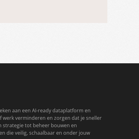
eken aan een AI-ready dataplatform en
f werk verminderen en zorgen dat je sneller
an strategie tot beheer bouwen en
 die veilig, schaalbaar en onder jouw