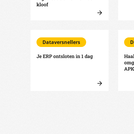
kloof
Dataversnellers
D
Je ERP ontsloten in 1 dag
Haal
omg
AP