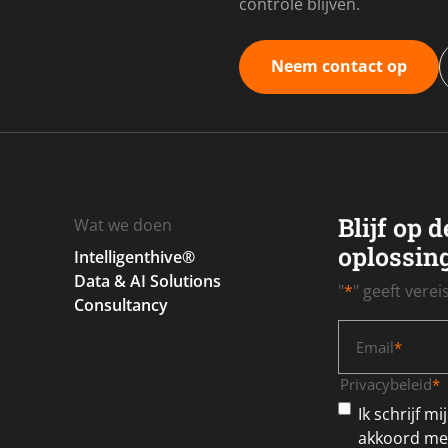
controle blijven.
Neem contact op
Blijf op 
Wat we doen
oplossin
Intelligenthive®
Data & AI Solutions
"
*
" geeft vere
Consultancy
Email
*
Privacybeleid
*
Ik schrijf m
akkoord met