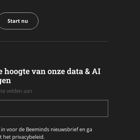
Start nu
de hoogte van onze data & AI
gen
iste velden aan
ij in voor de Beeminds nieuwsbrief en ga
 het privacybeleid.