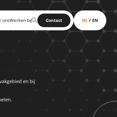
r ons
Werken bij
Contact
NL
EN
-vakgebied en bij
kelen.